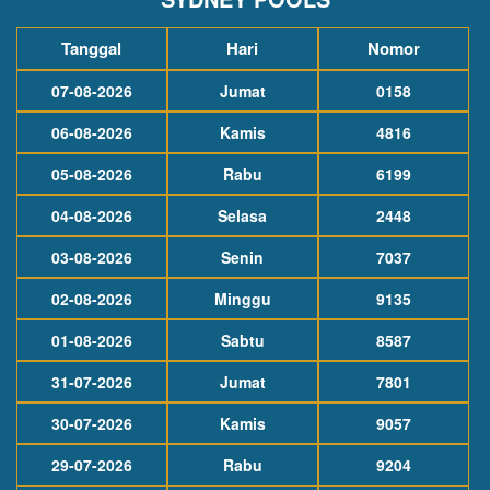
Tanggal
Hari
Nomor
07-08-2026
Jumat
0158
06-08-2026
Kamis
4816
05-08-2026
Rabu
6199
04-08-2026
Selasa
2448
03-08-2026
Senin
7037
02-08-2026
Minggu
9135
01-08-2026
Sabtu
8587
31-07-2026
Jumat
7801
30-07-2026
Kamis
9057
29-07-2026
Rabu
9204