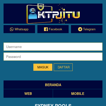
Whatsapp
Facebook
Telegram
DAFTAR
BERANDA
WEB
MOBILE
SYDNEY POOLS