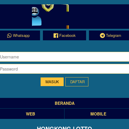
Whatsapp
Facebook
Telegram
DAFTAR
BERANDA
WEB
MOBILE
HONGKONG LOTTO