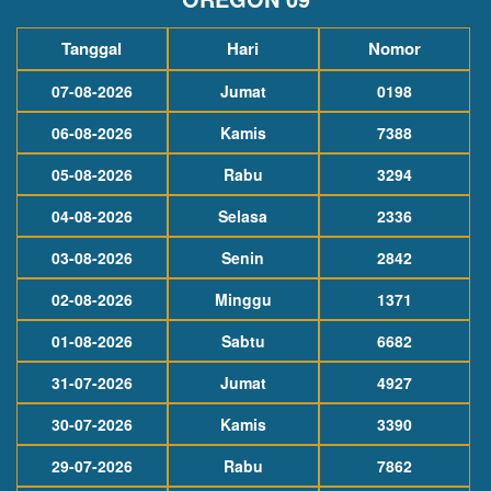
Tanggal
Hari
Nomor
07-08-2026
Jumat
0198
06-08-2026
Kamis
7388
05-08-2026
Rabu
3294
04-08-2026
Selasa
2336
03-08-2026
Senin
2842
02-08-2026
Minggu
1371
01-08-2026
Sabtu
6682
31-07-2026
Jumat
4927
30-07-2026
Kamis
3390
29-07-2026
Rabu
7862