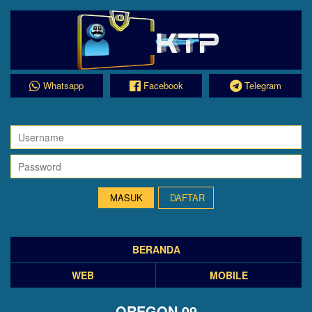
Whatsapp
Facebook
Telegram
DAFTAR
BERANDA
WEB
MOBILE
OREGON 09