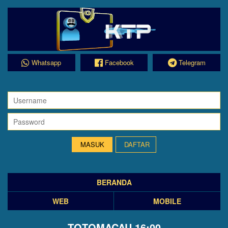
Whatsapp
Facebook
Telegram
DAFTAR
BERANDA
WEB
MOBILE
TOTOMACAU 16:00