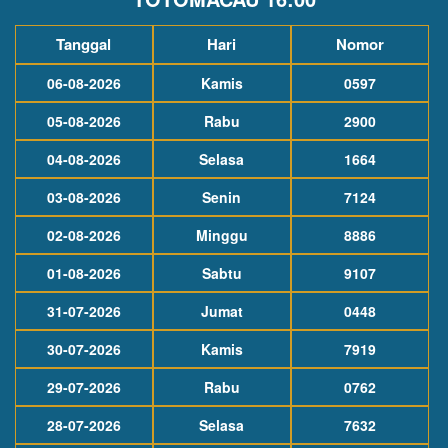
Tanggal
Hari
Nomor
06-08-2026
Kamis
0597
05-08-2026
Rabu
2900
04-08-2026
Selasa
1664
03-08-2026
Senin
7124
02-08-2026
Minggu
8886
01-08-2026
Sabtu
9107
31-07-2026
Jumat
0448
30-07-2026
Kamis
7919
29-07-2026
Rabu
0762
28-07-2026
Selasa
7632