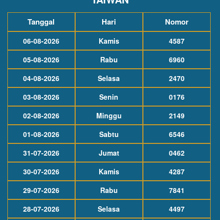
Tanggal
Hari
Nomor
06-08-2026
Kamis
4587
05-08-2026
Rabu
6960
04-08-2026
Selasa
2470
03-08-2026
Senin
0176
02-08-2026
Minggu
2149
01-08-2026
Sabtu
6546
31-07-2026
Jumat
0462
30-07-2026
Kamis
4287
29-07-2026
Rabu
7841
28-07-2026
Selasa
4497